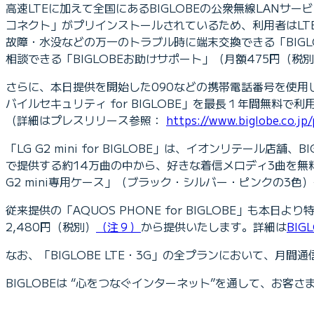
高速LTEに加えて全国にあるBIGLOBEの公衆無線LANサー
コネクト」がプリインストールされているため、利用者はLT
故障・水没などの万一のトラブル時に端末交換できる「BIGLOB
相談できる「BIGLOBEお助けサポート」（月額475円（
さらに、本日提供を開始した090などの携帯電話番号を使用
バイルセキュリティ for BIGLOBE」を最長１年間無料で利
（詳細はプレスリリース参照：
https://www.biglobe.co.j
「LG G2 mini for BIGLOBE」は、イオンリテール店
で提供する約14万曲の中から、好きな着信メロディ3曲を
G2 mini専用ケース」（ブラック・シルバー・ピンクの3
従来提供の「AQUOS PHONE for BIGLOBE」も本
2,480円（税別）
（注９）
から提供いたします。詳細は
BI
なお、「BIGLOBE LTE・3G」の全プランにおいて、月間
BIGLOBEは “心をつなぐインターネット”を通して、お