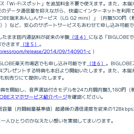
ビス「Wi-Fiスポット」を追加料金不要で使えます。また、本端
Eのデータ通信量を抑えながら、快適にインターネットを利用
E端末あんしんサービス（LG G2 mini）」（月額300円（
税別））など、安心のサポートサービスもあわせて申し込み可能
したまま国内通話料が従来の半額
（注４）
になる「BIGLOB
用できます
（注５）
。
p/pressroom/release/2014/09/140901-c
）
舗、BIGLOBE楽天市場店でも申し込み可能です
（注６）
。BIGLO
無料プレゼントする特典も本日より開始いたします。また、本端
色）も別売りにて提供いたします。
日より特典を開始し、音声通話付きモデルを24カ月間月額3,180円（
GLOBEスマホサービス紹介ページ
を確認ください。
通信容量（月間総量基準値）超過後の通信速度を従来の128kbp
客さま一人ひとりのかなえたい想いを実現してまいります。