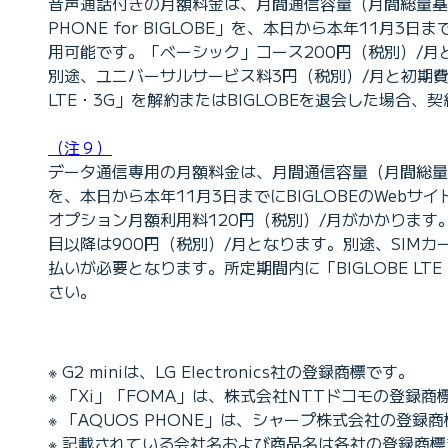
音声通話付きの月額料金は、月間通信容量（月間総量基準値
PHONE for BIGLOBE」を、本日から本年11月
用可能です。「ベーシック」コース200円（税別）/月と
別途、ユニバーサルサービス料3円（税別）/月と初期費用
LTE・3G」を解約またはBIGLOBEを退会した場合
（注９）
データ通信専用の月額料金は、月間通信容量（月間総量基準値）
を、本日から本年11月3日までにBIGLOBEのWeb
オプション月額利用料120円（税別）/月がかかります。
目以降は900円（税別）/月となります。別途、SIMカ
払いが必要となります。所定期間内に「BIGLOBE L
さい。
※ G2 miniは、LG Electronics社の登録商標です。
※ 「Xi」「FOMA」は、株式会社NTTドコモの登録商
※ 「AQUOS PHONE」は、シャープ株式会社の登録
※ 記載されている会社名および商品名は各社の登録商