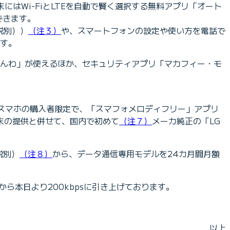
末にはWi-FiとLTEを自動で賢く選択する無料アプリ「オート
できます。
税別））
（注３）
や、スマートフォンの設定や使い方を電話で
です。
Eでんわ」が使えるほか、セキュリティアプリ「マカフィー・モ
BEスマホの購入者限定で、「スマフォメロディフリー」アプリ
末の提供と併せて、国内で初めて
（注７）
メーカ純正の「LG
税別）
（注８）
から、データ通信専用モデルを24カ月間月額
sから本日より200kbpsに引き上げております。
以上