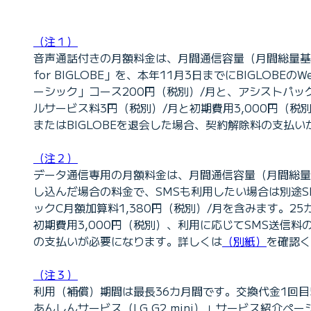
（注１）
音声通話付きの月額料金は、月間通信容量（月間総量基準値）
for BIGLOBE」を、本年11月3日までにBIGL
ーシック」コース200円（税別）/月と、アシストパック
ルサービス料3円（税別）/月と初期費用3,000円（税
またはBIGLOBEを退会した場合、契約解除料の支払
（注２）
データ通信専用の月額料金は、月間通信容量（月間総量基準値）1
し込んだ場合の料金で、SMSも利用したい場合は別途S
ックC月額加算料1,380円（税別）/月を含みます。2
初期費用3,000円（税別）、利用に応じてSMS送信料の
の支払いが必要になります。詳しくは
（別紙）
を確認く
（注３）
利用（補償）期間は最長36カ月間です。交換代金1回目5,
あんしんサービス（LG G2 mini）」サービス紹介ペ