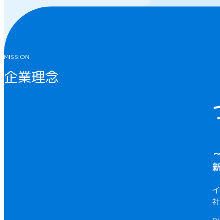
MISSION
企業理念
イ
社