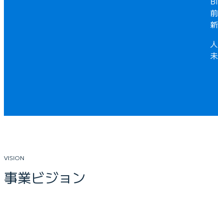
B
前
新
⼈
未
VISION
事業ビジョン