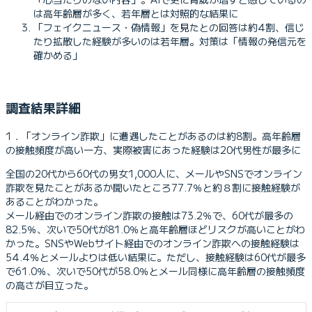
は高年齢層が多く、若年層とは対照的な結果に
「フェイクニュース・偽情報」を見たとの回答は約4割、信じ
たり拡散した経験が多いのは若年層。対策は「情報の発信元を
確かめる」
調査結果詳細
1．「オンライン詐欺」に遭遇したことがあるのは約8割。高年齢層
の接触頻度が高い一方、実際被害にあった経験は20代男性が最多に
全国の20代から60代の男女1,000人に、メールやSNSでオンライン
詐欺を見たことがあるか聞いたところ77.7％と約８割に接触経験が
あることがわかった。
メール経由でのオンライン詐欺の接触は73.2％で、60代が最多の
82.5％、次いで50代が81.0％と高年齢層ほどリスクが高いことがわ
かった。SNSやWebサイト経由でのオンライン詐欺への接触経験は
54.4％とメールよりは低い結果に。ただし、接触経験は60代が最多
で61.0％、次いで50代が58.0％とメール同様に高年齢層の接触頻度
の高さが目立った。