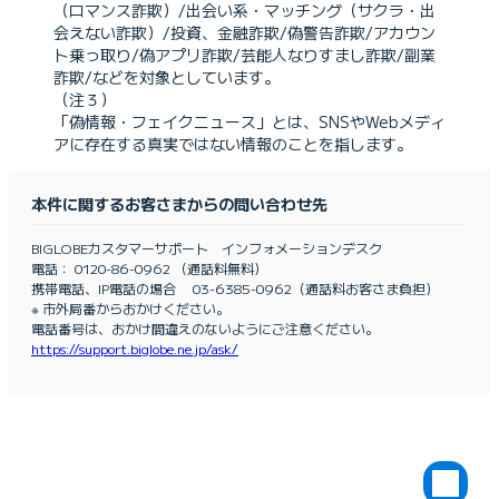
（ロマンス詐欺）/出会い系・マッチング（サクラ・出
会えない詐欺）/投資、金融詐欺/偽警告詐欺/アカウン
ト乗っ取り/偽アプリ詐欺/芸能人なりすまし詐欺/副業
詐欺/などを対象としています。
（注３）
「偽情報・フェイクニュース」とは、SNSやWebメディ
アに存在する真実ではない情報のことを指します。
本件に関するお客さまからの問い合わせ先
BIGLOBEカスタマーサポート インフォメーションデスク
電話： 0120-86-0962 （通話料無料）
携帯電話、IP電話の場合 03-6385-0962（通話料お客さま負担）
※ 市外局番からおかけください。
電話番号は、おかけ間違えのないようにご注意ください。
https://support.biglobe.ne.jp/ask/