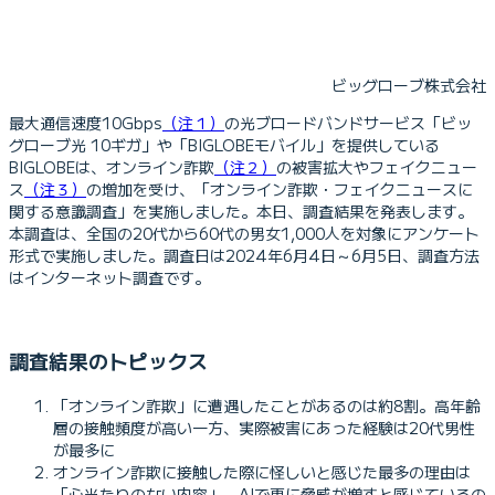
ビッグローブ株式会社
最大通信速度10Gbps
（注１）
の光ブロードバンドサービス「ビッ
グローブ光 10ギガ」や「BIGLOBEモバイル」を提供している
BIGLOBEは、オンライン詐欺
（注２）
の被害拡大やフェイクニュー
ス
（注３）
の増加を受け、「オンライン詐欺・フェイクニュースに
関する意識調査」を実施しました。本日、調査結果を発表します。
本調査は、全国の20代から60代の男女1,000人を対象にアンケート
形式で実施しました。調査日は2024年6月4日～6月5日、調査方法
はインターネット調査です。
調査結果のトピックス
「オンライン詐欺」に遭遇したことがあるのは約8割。高年齢
層の接触頻度が高い一方、実際被害にあった経験は20代男性
が最多に
オンライン詐欺に接触した際に怪しいと感じた最多の理由は
「心当たりのない内容」。AIで更に脅威が増すと感じているの