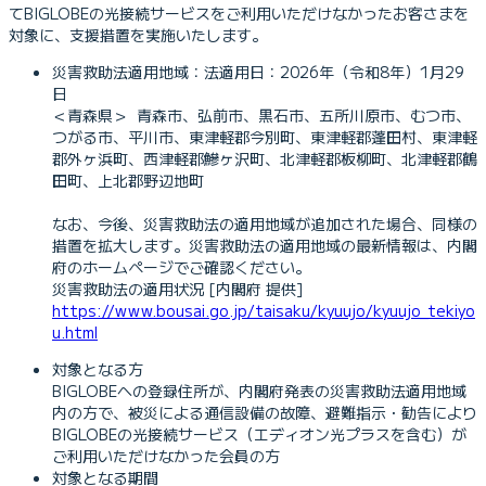
てBIGLOBEの光接続サービスをご利用いただけなかったお客さまを
対象に、支援措置を実施いたします。
災害救助法適用地域：法適用日：2026年（令和8年）1月29
日
＜青森県＞ 青森市、弘前市、黒石市、五所川原市、むつ市、
つがる市、平川市、東津軽郡今別町、東津軽郡蓬田村、東津軽
郡外ヶ浜町、西津軽郡鰺ヶ沢町、北津軽郡板柳町、北津軽郡鶴
田町、上北郡野辺地町
なお、今後、災害救助法の適用地域が追加された場合、同様の
措置を拡大します。災害救助法の適用地域の最新情報は、内閣
府のホームページでご確認ください。
災害救助法の適用状況 [内閣府 提供]
https://www.bousai.go.jp/taisaku/kyuujo/kyuujo_tekiyo
u.html
対象となる方
BIGLOBEへの登録住所が、内閣府発表の災害救助法適用地域
内の方で、被災による通信設備の故障、避難指示・勧告により
BIGLOBEの光接続サービス（エディオン光プラスを含む）が
ご利用いただけなかった会員の方
対象となる期間