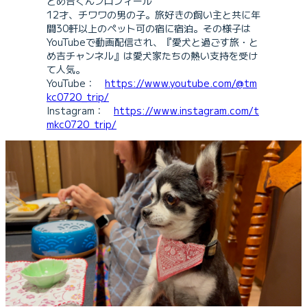
とめ吉くんプロフィール
12才、チワワの男の子。旅好きの飼い主と共に年
間30軒以上のペット可の宿に宿泊。その様子は
YouTubeで動画配信され、『愛犬と過ごす旅・と
め吉チャンネル』は愛犬家たちの熱い支持を受け
て人気。
YouTube：
https://www.youtube.com/@tm
kc0720_trip/
Instagram：
https://www.instagram.com/t
mkc0720_trip/