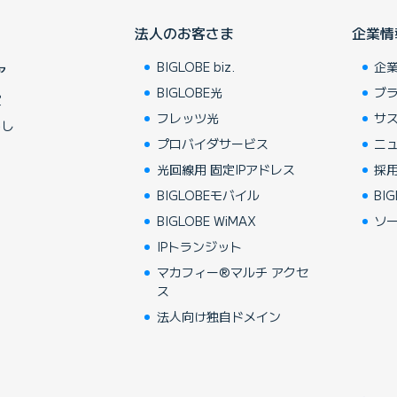
法人のお客さま
企業情
BIGLOBE biz.
企
ア
BIGLOBE光
ブ
賞
フレッツ光
サ
らし
プロバイダサービス
ニ
光回線用 固定IPアドレス
採
BIGLOBEモバイル
BIG
BIGLOBE WiMAX
ソ
IPトランジット
マカフィー®マルチ アクセ
ス
法人向け独自ドメイン