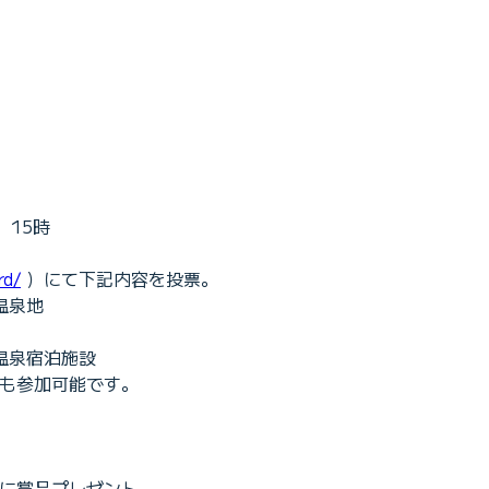
）15時
rd/
）にて下記内容を投票。
温泉地
温泉宿泊施設
たでも参加可能です。
名に賞品プレゼント。