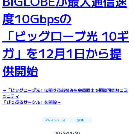
BIGLOBEが最大通信速
度10Gbpsの
「ビッグローブ光 10ギ
ガ」を12月1日から提
供開始
～「ビッグローブ光」に関するお悩みを会員同士で相談可能なコミ
ュニティ
「びっぷるサークル」を開設～
プレスリリース
接続
2023-11-30