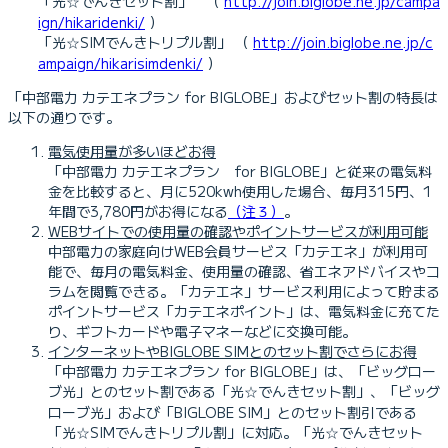
「光☆でんきセット割」 （
http://join.biglobe.ne.jp/campa
ign/hikaridenki/
）
「光☆SIMでんきトリプル割」 （
http://join.biglobe.ne.jp/c
ampaign/hikarisimdenki/
）
「中部電力 カテエネプラン for BIGLOBE」およびセット割の特長は
以下の通りです。
電気使用量が多いほどお得
「中部電力 カテエネプラン for BIGLOBE」と従来の電気料
金を比較すると、月に520kwh使用した場合、毎月315円、1
年間で3,780円がお得になる
（注３）
。
WEBサイトでの使用量の確認やポイントサービスが利用可能
中部電力の家庭向けWEB会員サービス「カテエネ」が利用可
能で、毎月の電気料金、使用量の確認、省エネアドバイスやコ
ラムを閲覧できる。「カテエネ」サービス利用によって貯まる
ポイントサービス「カテエネポイント」は、電気料金に充てた
り、ギフトカードや電子マネーなどに交換可能。
インターネットやBIGLOBE SIMとのセット割でさらにお得
「中部電力 カテエネプラン for BIGLOBE」は、「ビッグロー
ブ光」とのセット割である「光☆でんきセット割」、「ビッグ
ローブ光」および「BIGLOBE SIM」とのセット割引である
「光☆SIMでんきトリプル割」に対応。「光☆でんきセット