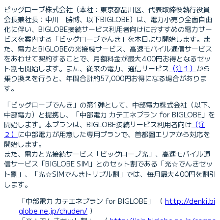
ビッグローブ株式会社（本社：東京都品川区、代表取締役執行役員
会長兼社長：中川 勝博、以下BIGLOBE）は、電力小売り全面自由
化に伴い、BIGLOBE接続サービス利用者向けにおすすめの電力サー
ビスを案内する「ビッグローブでんき」を本日より開始します。ま
た、電力とBIGLOBEの光接続サービス、高速モバイル通信サービス
をあわせて契約することで、月額料金が最大400円お得となるセッ
ト割も開始します。また、従来の電力、通信サービス
（注１）
から
乗り換えを行うと、年間合計約57,000円お得になる場合がありま
す。
「ビッグローブでんき」の第1弾として、中部電力株式会社（以下、
中部電力）と提携し、「中部電力 カテエネプラン for BIGLOBE」を
開始します。本プランは、BIGLOBE接続サービス利用者向け
（注
２）
に中部電力が用意した専用プランで、首都圏エリアから対応を
開始します。
また、電力と光接続サービス「ビッグローブ光」、高速モバイル通
信サービス「BIGLOBE SIM」とのセット割である「光☆でんきセッ
ト割」、「光☆SIMでんきトリプル割」では、毎月最大400円を割引
します。
「中部電力 カテエネプラン for BIGLOBE」 （
http://denki.bi
globe.ne.jp/chuden/
）