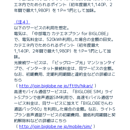
エネ内でためられるポイント（初年度最大1,140P、2
年間で最大1,980P）を１P＝1円として加味。
（注４）
以下のサービスの利用を想定。
電気は、「中部電力 カテエネプラン for BIGLOBE」
で、電気料金は、520kWh利用した場合の金額の目安。
カテエネ内でためられるポイント（初年度最大
1,140P、2年間で最大1,980P）を１P＝1円として加
味。
光接続サービスは、「ビッグローブ光」マンションタイ
プで、インターネット接続料金は、同サービスの金額。
なお、初期費用、定期利用期間と違約金などの詳細はこ
ちら
（
http://join.biglobe.ne.jp/ftth/hikari/
）
高速モバイル通信サービスは、「BIGLOBE SIM」ライ
トSプランで音声通話SIM利用で、高速モバイル通信サ
ービス料金は、同サービスに加えて「BIGLOBEでんわ
通話パック60」を利用した場合の金額。なお、ライトS
プラン音声通話サービスの初期費用、最低利用期間と契
約解除料などの詳細はこちら
（
http://join.biglobe.ne.jp/mobile/sim/
）