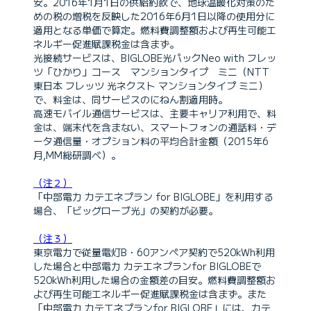
安。2016年1月1日の供給約款で、地球温暖化対策のた
めの税の増税を反映した2016年6月1日以降の使用分に
適用となる単価で算定。燃料費調整額および再生可能エ
ネルギー促進賦課税金は含まず。
光接続サービスは、BIGLOBE光パックNeo with フレッ
ツ「ひかり」コース マンションタイプ ミニ（NTT
東日本 フレッツ 光ネクスト マンションタイプ ミニ）
で、料金は、同サービスのにねん割適用時。
高速モバイル通信サービスは、主要キャリア利用で、料
金は、端末代を含まない、スマートフォンの通話料・デ
ータ通信量・オプション料の平均合計金額（2015年6
月,MM総研調べ）。
（注２）
「中部電力 カテエネプラン for BIGLOBE」を利用する
場合、「ビッグローブ光」の契約が必要。
（注３）
東京電力で従量電灯B・60アンペア契約で520kWh利用
した場合と中部電力 カテエネプランfor BIGLOBEで
520kWh利用した場合の金額差の目安。燃料費調整額お
よび再生可能エネルギー促進賦課税金は含まず。また
「中部電力 カテエネプランfor BIGLOBE」には、カテ