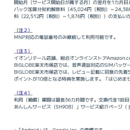
開始月（サービス開始日が属する月）の翌月を1カ月目とし
パック加算分契約解除料（45,024円（税別）～24
料（22,512円（税別）～1,876円（税別））の支払
（注２）
MNP対応の電話番号のみ継続して利用可能です。
（注３）
イオンリテール店舗、総合オンラインストアAmazon.c
BIGLOBE楽天市場店では、音声通話対応のSIMパッケ
BIGLOBE楽天市場店では、レビュー記載に同意の先着
ポイントが10倍となる特典を実施します。「はじめまセット
（注４）
利用（補償）期間は最長36カ月間です。交換代金1回目5,
あんしんサービス（SH90B）」サービス紹介ページ（
※「Android」は、Google Inc. の商標です。