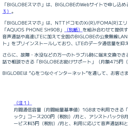
「BIGLOBEスマホ」は、BIGLOBEのWebサイトで申し込
３）
。
「BIGLOBEスマホ」は、NTTドコモのXi(R)/FOMA(R)
「AQUOS PHONE SH90B」
（別紙）
を組み合わせて提供す
音声通話や高速LTEに加えて全国のBIGLOBEの公衆無線LA
ト」をプリインストールしており、LTEのデータ通信量を抑
さらに、故障・水没などの万一のトラブル時に端末交換できる「
話で相談できる「BIGLOBEお助けサポート」（月額475
BIGLOBEは “心をつなぐインターネット”を通して、お
（注１）
月間通信容量（月間総量基準値）1GBまで利用できる「B
ック」コース200円（税別）/月と、アシストパックB月
ービス料3円（税別）/月と、利用に応じて音声通話料と