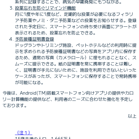
系列に記録することで、病気の早期発見にもつながる。
投薬忘れを防ぐリマインド機能
月に1度や年に1度など、定期的な投薬が必要になるフィラリ
ア予防薬やノミ・ダニ予防薬などの投薬をお知らせする。登録
された予定日に、スマートフォンの待ち受け画面にアラートが
表示されるため、投薬忘れを防止できる。
予防接種証明書登録
ドッグランやトリミング施設、ペットホテルなどの利用時に提
示を求められる予防接種証明書などの写真をアプリ内に保存す
るため、通常の写真（カメラロール）に埋もれることなく、ス
ムーズに提示できる。紙の証明書を常に携帯することは難し
く、証明書が手元にないために、施設を利用できないといった
ケースがあったが、スマートフォンに保存することで常時携帯
が可能になる。
今後は、Android(TM)搭載スマートフォン向けアプリの提供やカロ
リー計算機能の提供など、利用者のニーズに合わせた強化を予定し
ております。
以上
（注１）
15歳未満の人口 1,665万人