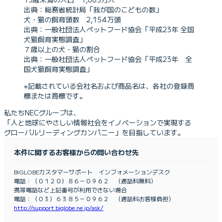
出典：総務省統計局「我が国のこどもの数」
犬・猫の飼育頭数 2,154万頭
出典：一般社団法人ペットフード協会「平成23年 全国
犬猫飼育実態調査」
７歳以上の犬・猫の割合
出典：一般社団法人ペットフード協会「平成23年 全
国犬猫飼育実態調査」
※記載されている会社名および商品名は、各社の登録商
標または商標です。
私たちNECグループは、
「人と地球にやさしい情報社会をイノベーションで実現する
グローバルリーディングカンパニー」を目指しています。
本件に関するお客様からの問い合わせ先
BIGLOBEカスタマーサポート インフォメーションデスク
電話：（０１２０）８６－０９６２ （通話料無料）
携帯電話など上記番号が利用できない場合
電話：（０３）６３８５－０９６２ （通話料お客様負担）
http://support.biglobe.ne.jp/ask/