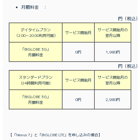
月額料金 ：
円（税込）
デイタイムプラン
サービス開始月の
サービス開始月
（2:00～20:00利用可能）
翌月以降
「BIGLOBE 3G」
0
円
1,980
円
月額料金
円（税込）
スタンダードプラン
サービス開始月の
サービス開始月
(24時間利用可能)
翌月以降
「BIGLOBE 3G」
0
円
2,980
円
月額料金
【「Nexus 7」と「BIGLOBE LTE」を申し込みの場合】