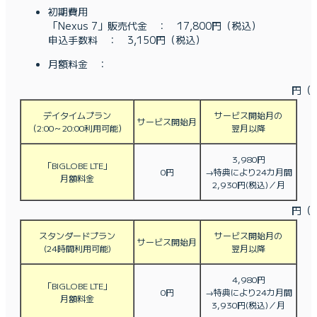
初期費用
「Nexus 7」販売代金 ： 17,800円（税込）
申込手数料 ： 3,150円（税込）
月額料金 ：
円（
デイタイムプラン
サービス開始月の
サービス開始月
（2:00～20:00利用可能）
翌月以降
3,980
円
「BIGLOBE LTE」
0
円
→特典により24カ月間
月額料金
2,930円(税込)／月
円（
スタンダードプラン
サービス開始月の
サービス開始月
(24時間利用可能)
翌月以降
4,980
円
「BIGLOBE LTE」
0
円
→特典により24カ月間
月額料金
3,930円(税込)／月