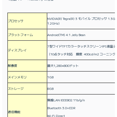
NVIDIA(R) Tegra(R) 3 モバイル プロセッサ 
プロセッサ
1.2GHz)
プラットフォーム
Android(TM) 4.1 Jelly Bean
7型ワイドTFTカラータッチスクリーンIPS液晶
ディスプレイ
（10点タッチ対応 輝度: 400cd/m2 コーニン
解像度
最大1,280×800ドット
メインメモリ
1GB
ストレージ
8GB
無線LAN IEEE802.11b/g/n
Bluetooth 3.0+EDR
通信機能
Wi-Fi Direct