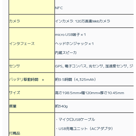
NFC
カメラ
インカメラ: 120万画素Webカメラ
micro USB端子 × 1
インタフェース
ヘッドホンジャック × 1
内蔵スピーカ
センサ
GPS, 電子コンパス, 光センサ, 加速度センサ, 
バッテリ駆動時間 ※
約9.5時間（4,325mAh）
サイズ
高さ198.5mm×幅120mm×厚さ10.45mm
質量
約340g
・マイクロUSBケーブル
・USB充電ユニット（ACアダプタ）
付属品