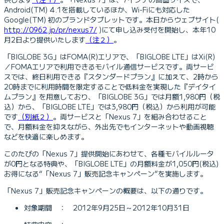
Android(TM) 4.1を搭載しているほか、Wi-Fiにも対応した
Google(TM) 初のブランドタブレットです。本日からウェブサイト(
http://0962.jp/pr/nexus7/
)にて申し込み受付を開始し、本年10
月2日より提供いたします
（注２）
。
「BIGLOBE 3G」はFOMA(R)エリアで、「BIGLOBE LTE」はXi(R)
／FOMAエリアで利用できるモバイル通信サービスです。両サービ
スでは、終日利用できる『スタンダードプラン』に加えて、2時から
20時までに利用時間を限定することで低料金を実現した『デイタイ
ムプラン』を用意しており、「BIGLOBE 3G」では月額1,980円（税
込）から、「BIGLOBE LTE」では3,980円（税込）から利用が可能
です
（別紙２）
。両サービスと「Nexus 7」を組み合わせること
で、月額料金を抑えながら、外出先でもインターネットや動画視聴
などを快適に楽しめます。
このたびの「Nexus 7」提供開始にあわせて、各種モバイルルータ
が0円となる特典や、「BIGLOBE LTE」の月額料金が1,050円(税込)
お得になる“「Nexus 7」販売記念キャンペーン”を実施します。
「Nexus 7」販売記念キャンペーンの概要は、以下の通りです。
対象期間 ： 2012年9月25日～2012年10月31日