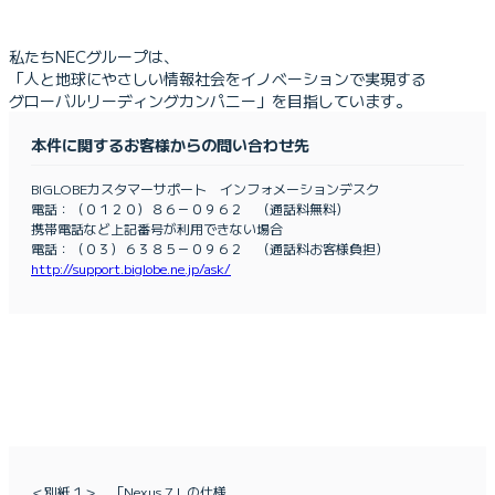
私たちNECグループは、
「人と地球にやさしい情報社会をイノベーションで実現する
グローバルリーディングカンパニー」を目指しています。
本件に関するお客様からの問い合わせ先
BIGLOBEカスタマーサポート インフォメーションデスク
電話：（０１２０）８６－０９６２ （通話料無料）
携帯電話など上記番号が利用できない場合
電話：（０３）６３８５－０９６２ （通話料お客様負担）
http://support.biglobe.ne.jp/ask/
＜別紙１＞ 「Nexus 7」の仕様