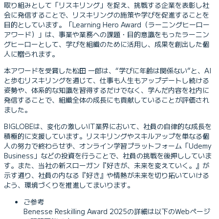
取り組みとして「リスキリング」を捉え、挑戦する企業を表彰し社
会に発信することで、リスキリングの施策や学びを促進することを
目的としています。「Learning Hero Award（ラーニングヒーロー
アワード）」は、事業や業務への課題・目的意識をもったラーニン
グヒーローとして、学びを組織のために活用し、成果を創出した個
人に贈られます。
本アワードを受賞した松田 一郎は、“学びに年齢は関係ない”と、AI
と歩むリスキリングを通じて、仕事も人生もアップデートし続ける
姿勢や、体系的な知識を習得するだけでなく、学んだ内容を社内に
発信することで、組織全体の成長にも貢献していることが評価され
ました。
BIGLOBEは、変化の激しいIT業界において、社員の自律的な成長を
積極的に支援しています。リスキリングやスキルアップを単なる個
人の努力で終わらせず、オンライン学習プラットフォーム「Udemy
Business」などの投資を行うことで、社員の挑戦を後押ししていま
す。また、当社の新スローガン『好きが、未来を変えていく。』が
示す通り、社員の内なる『好き』や情熱が未来を切り拓いていける
よう、環境づくりを推進してまいります。
ご参考
Benesse Reskilling Award 2025の詳細は以下のWebページ