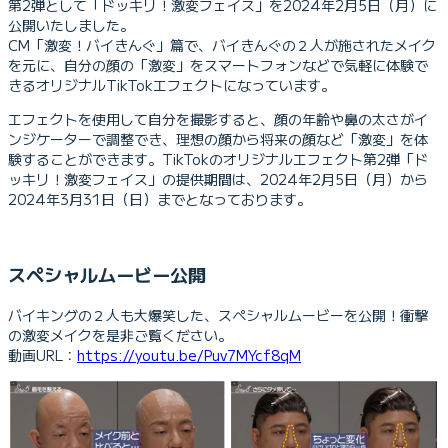
第2弾として「ドッキリ！激変フェイス」を2024年2月5日（月）に
公開いたしました。
CM「激変！バイきんぐ」篇で、バイきんぐの２人が施されたメイク
を元に、自分の顔の「激変」をスマートフォンなどで気軽に体験で
きるオリジナルTikTokエフェクトになっています。
エフェクトを使用して自分を撮影すると、顔の年齢や鼻の太さがイ
ンジケーターで調整でき、理想の顔から将来の顔など「激変」を体
験することができます。TikTokのオリジナルエフェクト第2弾「ド
ッキリ！激変フェイス」の提供期間は、2024年2月5日（月）から
2024年3月31日（日）までとなっております。
スペシャルムービー公開
バイキングの２人も大爆笑した、スペシャルムービーを公開！衝撃
の激変メイクを是非ご覧ください。
動画URL：
https://youtu.be/Puv7MYcf8qM