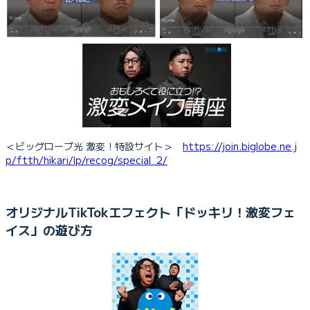
＜ビッグローブ光 激変！特設サイト＞
https://join.biglobe.ne.j
p/ftth/hikari/lp/recog/special_2/
オリジナルTikTokエフェクト「ドッキリ！激変フェ
イス」の遊び方