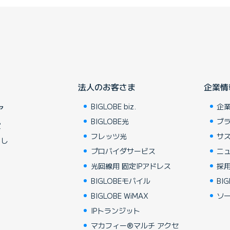
法人のお客さま
企業情
BIGLOBE biz.
企
ア
BIGLOBE光
ブ
賞
フレッツ光
サ
らし
プロバイダサービス
ニ
光回線用 固定IPアドレス
採
BIGLOBEモバイル
BIG
BIGLOBE WiMAX
ソ
IPトランジット
マカフィー®マルチ アクセ