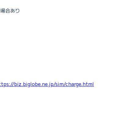
る場合あり
ttps://biz.biglobe.ne.jp/sim/charge.html