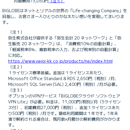
月額費用13,050円
（注５）
BIGLOBEはネットとリアルの世界の「Life-changing Company」を
目指し、お客さま一人ひとりのかなえたい想いを実現してまいりま
す。
（注１）
弥生株式会社が提供する「弥生会計 20 ネットワーク」と「弥
生販売 20 ネットワーク」は、「消費税10％の自動計算」、
「軽減税率8％、複数税率の入力、および税率別の自動計算」
に対応。
https://www.yayoi-kk.co.jp/products/ne/index.html
（注２）
１ライセンス標準装備。追加は１ライセンスあたり、
Microsoft Office Standard & RDS 2,650円（税別）/月、
Microsoft SQL Server(SAL) 2,400円（税別）/月が必要。
（注３）
オプションのVPNサービス「BIGLOBEクラウド ソフトウェア
VPN Lite」が必要。料金は、11,000円(税別)/月（5ライセン
ス付）、初期費用27,000円（税別）、追加１ライセンスあた
り500円（税別）/月です。最低利用期間は１年です。1年未
満で解約される場合は、残月数×月額分の解約費用がかかりま
す。