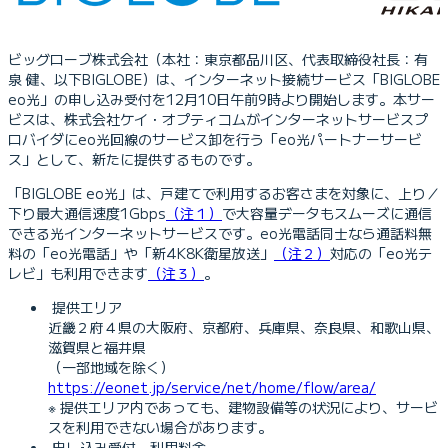
ビッグローブ株式会社（本社：東京都品川区、代表取締役社長：有
泉 健、以下BIGLOBE）は、インターネット接続サービス「BIGLOBE
eo光」の申し込み受付を12月10日午前9時より開始します。本サー
ビスは、株式会社ケイ・オプティコムがインターネットサービスプ
ロバイダにeo光回線のサービス卸を行う「eo光パートナーサービ
ス」として、新たに提供するものです。
「BIGLOBE eo光」は、戸建てで利用するお客さまを対象に、上り／
下り最大通信速度1Gbps
（注１）
で大容量データもスムーズに通信
できる光インターネットサービスです。eo光電話同士なら通話料無
料の「eo光電話」や「新4K8K衛星放送」
（注２）
対応の「eo光テ
レビ」も利用できます
（注３）
。
提供エリア
近畿２府４県の大阪府、京都府、兵庫県、奈良県、和歌山県、
滋賀県と福井県
（一部地域を除く）
https://eonet.jp/service/net/home/flow/area/
※ 提供エリア内であっても、建物設備等の状況により、サービ
スを利用できない場合があります。
申し込み受付、利用料金