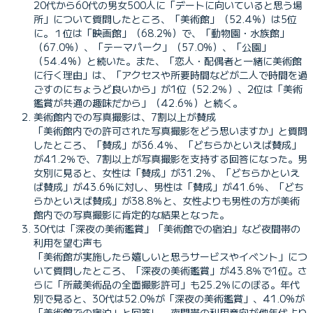
20代から60代の男女500人に「デートに向いていると思う場
所」について質問したところ、「美術館」（52.4%）は5位
に。１位は「映画館」（68.2%）で、「動物園・水族館」
（67.0%）、「テーマパーク」（57.0%）、「公園」
（54.4%）と続いた。また、「恋人・配偶者と一緒に美術館
に行く理由」は、「アクセスや所要時間などが二人で時間を過
ごすのにちょうど良いから」が1位（52.2％）、2位は「美術
鑑賞が共通の趣味だから」（42.6％）と続く。
美術館内での写真撮影は、7割以上が賛成
「美術館内での許可された写真撮影をどう思いますか」と質問
したところ、「賛成」が36.4％、「どちらかといえば賛成」
が41.2％で、7割以上が写真撮影を支持する回答になった。男
女別に見ると、女性は「賛成」が31.2％、「どちらかといえ
ば賛成」が43.6%に対し、男性は「賛成」が41.6％、「どち
らかといえば賛成」が38.8％と、女性よりも男性の方が美術
館内での写真撮影に肯定的な結果となった。
30代は「深夜の美術鑑賞」「美術館での宿泊」など夜間帯の
利用を望む声も
「美術館が実施したら嬉しいと思うサービスやイベント」につ
いて質問したところ、「深夜の美術鑑賞」が43.8％で1位。さ
らに「所蔵美術品の全面撮影許可」も25.2％にのぼる。年代
別で見ると、30代は52.0%が「深夜の美術鑑賞」、41.0%が
「美術館での宿泊」と回答し、夜間帯の利用意向が他年代より