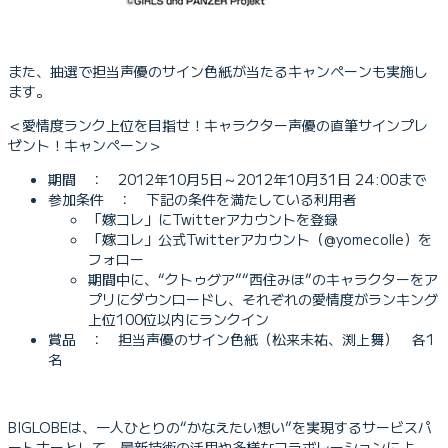
また、抽選で担当声優のサイン色紙が当たるキャンペーンも実施し
ます。
＜愛情度ランク上位を目指せ！キャラクター声優の直筆サインプレ
ゼント！キャンペーン＞
期間 ： 2012年10月5日～2012年10月31日 24:00まで
参加条件 ： 下記の条件を満たしている利用者
「嫁コレ」にTwitterアカウントを登録
「嫁コレ」公式Twitterアカウント（@yomecolle）を
フォロー
期間中に、“クトゥグア”“西住みほ”のキャラクターをア
プリにダウンロードし、それぞれの愛情度がランキング
上位100位以内にランクイン
賞品 ： 担当声優のサイン色紙（松来未祐、渕上舞） 各1
名
BIGLOBEは、一人ひとりの“かなえたい想い”を実現するサービスパ
ートナーとして、最新技術の活用や多様なコラボレーションによ