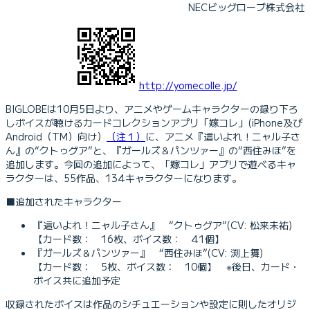
NECビッグローブ株式会社
http://yomecolle.jp/
BIGLOBEは10月5日より、アニメやゲームキャラクターの録り下ろ
しボイスが聴けるカードコレクションアプリ「嫁コレ」(iPhone及び
Android（TM）向け）
（注１）
に、アニメ『這いよれ！ニャル子さ
ん』の“クトゥグア”と、『ガールズ＆パンツァー』の“西住みほ”を
追加します。今回の追加によって、「嫁コレ」アプリで遊べるキャ
ラクターは、55作品、134キャラクターになります。
■追加されたキャラクター
『這いよれ！ニャル子さん』 “クトゥグア”(CV: 松来未祐)
【カード数： 16枚、ボイス数： 41個】
『ガールズ＆パンツァー』 “西住みほ”(CV: 渕上舞)
【カード数： 5枚、ボイス数： 10個】 ※後日、カード・
ボイス共に追加予定
収録されたボイスは作品のシチュエーションや設定に則したオリジ