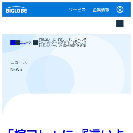
サービス
企業情報
「嫁コレ」に 『這いよれ！ニャル子
ニュース
さん』の“クトゥグア”と 『ガールズ
＆パンツァー』の“西住みほ”を追加
ニュース
NEWS