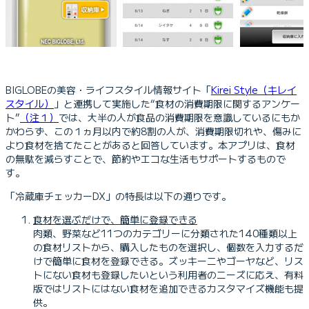
BIGLOBEの美容・ライフスタイル情報サイト「
Kirei Style（キレイ
スタイル）
」と連携して実施した“食材の消費期限に関するアンケー
ト”
（注１）
では、大半の人が食品の消費期限を意識しているにもか
かわらず、この１ヵ月以内で約8割の人が、消費期限切れや、傷みに
より食材を捨てたことがあると回答しています。本アプリは、食材
の無駄を減らすことで、節約やエコな生活もサポートするもので
す。
「冷蔵庫チェッカーDX」の特長は以下の通りです。
食材を選ぶだけで、簡単に登録できる
肉類、野菜など11つのカテゴリーに分類された140種類以上
の食材リストから、購入したものを選択し、個数を入力するだ
けで簡単に食材を登録できる。ズッキーニやゴーヤなど、リス
トにない食材も登録したいという利用者のニーズに応え、有料
版ではリストにはない食材を追加できるカスタマイズ機能も提
供。