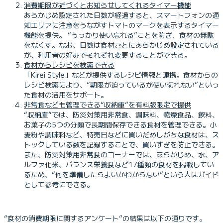
消費期限が近づくとお知らせしてくれるタイマー機能
あらかじめ設定された日数が経過すると、スマートフォンの通
知エリアに注意をうながすトマトのマークを表示するタイマー
機能を提供。 “うっかり使い忘れる”ことを防ぎ、食材の無駄
をなくす。なお、日数は食材ごとにあらかじめ設定されている
が、利用者の好みでそれぞれ変更することができる。
食材からレシピを検索できる
「Kirei Style」などが提供するレシピ情報と連携。食材からの
レシピ検索により、“期限が迫っているが使い切れない”といっ
た食材の活用をサポート。
非常食なども管理できる“収納庫”を有料版限定で提供
“収納庫”では、防災対策用非常食、調味料、乾燥食品、飲料、
お菓子の5つの分類で長期間保存できる食材を管理できる。小
麦粉や調味料など、特売日などに買いだめしがちな食材は、ス
トックしている数を記録することで、買いすぎを防止できる。
また、防災対策用非常食のコーナーでは、あらかじめ、水、ア
ルファ化米、バランス栄養食など17種類の食材を掲載してい
るため、“何を準備したらよいかわからない”という人はガイド
として参考にできる。
“食材の消費期限に関するアンケート”の結果は以下の通りです。