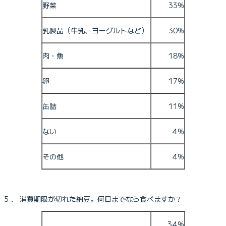
野菜
33%
乳製品（牛乳、ヨーグルトなど）
30%
肉・魚
18%
卵
17%
缶詰
11%
ない
4%
その他
4%
5． 消費期限が切れた納豆。何日までなら食べますか？
34%