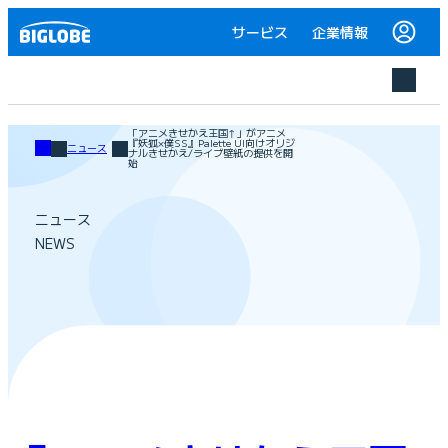
サービス
企業情報
「アニメきせかえ王国↑」がアニメ
『妖狐×僕SS』Palette UI向けオリジ
ニュース
ナルきせかえ/ライブ壁紙の提供を開
始
ニュース
NEWS