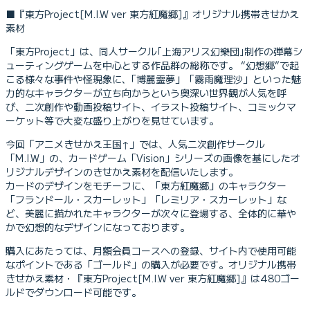
■『東方Project[M.I.W ver 東方紅魔郷]』オリジナル携帯きせかえ
素材
「東方Project」は、同人サークル｢上海アリス幻樂団｣制作の弾幕シ
ューティングゲームを中心とする作品群の総称です。 “幻想郷”で起
こる様々な事件や怪現象に､「博麗霊夢」「霧雨魔理沙」といった魅
力的なキャラクターが立ち向かうという奥深い世界観が人気を呼
び、二次創作や動画投稿サイト、イラスト投稿サイト、コミックマ
ーケット等で大変な盛り上がりを見せています。
今回「アニメきせかえ王国↑」では、人気二次創作サークル
「M.I.W」の、カードゲーム「Vision」シリーズの画像を基にしたオ
リジナルデザインのきせかえ素材を配信いたします。
カードのデザインをモチーフに、「東方紅魔郷」のキャラクター
「フランドール・スカーレット」「レミリア・スカーレット」な
ど、美麗に描かれたキャラクターが次々に登場する、全体的に華や
かで幻想的なデザインになっております。
購入にあたっては、月額会員コースへの登録、サイト内で使用可能
なポイントである「ゴールド」の購入が必要です。オリジナル携帯
きせかえ素材・『東方Project[M.I.W ver 東方紅魔郷]』は480ゴー
ルドでダウンロード可能です。