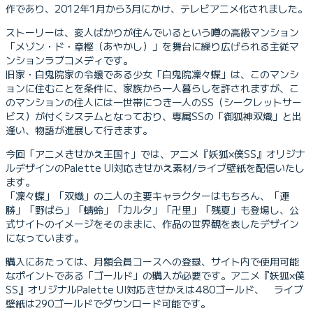
作であり、2012年1月から3月にかけ、テレビアニメ化されました。
ストーリーは、変人ばかりが住んでいるという噂の高級マンション
「メゾン・ド・章樫（あやかし）」を舞台に繰り広げられる主従マ
ンションラブコメディです。
旧家・白鬼院家の令嬢である少女「白鬼院凜々蝶」は、このマンシ
ョンに住むことを条件に、家族から一人暮らしを許されますが、こ
のマンションの住人には一世帯につき一人のSS（シークレットサー
ビス）が付くシステムとなっており、専属SSの「御狐神双熾」と出
逢い、物語が進展して行きます。
今回「アニメきせかえ王国↑」では、アニメ『妖狐×僕SS』オリジナ
ルデザインのPalette UI対応きせかえ素材/ライブ壁紙を配信いたし
ます。
「凜々蝶」「双熾」の二人の主要キャラクターはもちろん、「連
勝」「野ばら」「蜻蛉」「カルタ」「卍里」「残夏」も登場し、公
式サイトのイメージをそのままに、作品の世界観を表したデザイン
になっています。
購入にあたっては、月額会員コースへの登録、サイト内で使用可能
なポイントである「ゴールド」の購入が必要です。アニメ『妖狐×僕
SS』オリジナルPalette UI対応きせかえは480ゴールド、 ライブ
壁紙は290ゴールドでダウンロード可能です。