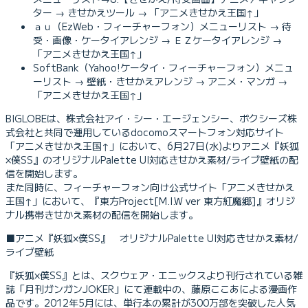
ター → きせかえツール → 「アニメきせかえ王国↑」
ａｕ（EzWeb・フィーチャーフォン）メニューリスト → 待
受・画像・ケータイアレンジ → ＥＺケータイアレンジ →
「アニメきせかえ王国↑」
SoftBank（Yahoo!ケータイ・フィーチャーフォン）メニュ
ーリスト → 壁紙・きせかえアレンジ → アニメ・マンガ →
「アニメきせかえ王国↑」
BIGLOBEは、株式会社アイ・シー・エージェンシー、ボクシーズ株
式会社と共同で運用しているdocomoスマートフォン対応サイト
「アニメきせかえ王国↑」において、6月27日(水)よりアニメ『妖狐
×僕SS』のオリジナルPalette UI対応きせかえ素材/ライブ壁紙の配
信を開始します。
また同時に、フィーチャーフォン向け公式サイト「アニメきせかえ
王国↑」において、『東方Project[M.I.W ver 東方紅魔郷]』オリジ
ナル携帯きせかえ素材の配信を開始します。
■アニメ『妖狐×僕SS』 オリジナルPalette UI対応きせかえ素材/
ライブ壁紙
『妖狐×僕SS』とは、スクウェア・エニックスより刊行されている雑
誌「月刊ガンガンJOKER」にて連載中の、藤原ここあによる漫画作
品です。2012年5月には、単行本の累計が300万部を突破した人気