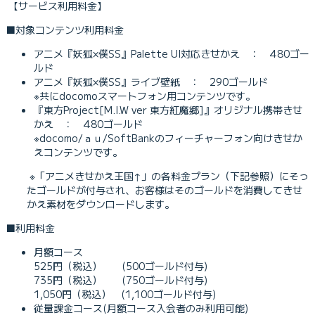
【サービス利用料金】
■対象コンテンツ利用料金
アニメ『妖狐×僕SS』Palette UI対応きせかえ ： 480ゴー
ルド
アニメ『妖狐×僕SS』ライブ壁紙 ： 290ゴールド
※共にdocomoスマートフォン用コンテンツです。
『東方Project[M.I.W ver 東方紅魔郷]』オリジナル携帯きせ
かえ ： 480ゴールド
※docomo/ａｕ/SoftBankのフィーチャーフォン向けきせか
えコンテンツです。
※「アニメきせかえ王国↑」の各料金プラン（下記参照）にそっ
たゴールドが付与され、お客様はそのゴールドを消費してきせ
かえ素材をダウンロードします。
■利用料金
月額コース
525円（税込） (500ゴールド付与)
735円（税込） (750ゴールド付与)
1,050円（税込） (1,100ゴールド付与)
従量課金コース(月額コース入会者のみ利用可能)