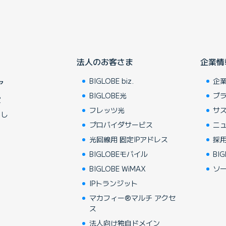
法人のお客さま
企業情
BIGLOBE biz.
企
ア
BIGLOBE光
ブ
賞
フレッツ光
サ
らし
プロバイダサービス
ニ
光回線用 固定IPアドレス
採
BIGLOBEモバイル
BIG
BIGLOBE WiMAX
ソ
IPトランジット
マカフィー®マルチ アクセ
ス
法人向け独自ドメイン