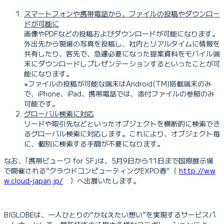
スマートフォンや携帯電話から、ファイルの投稿やダウンロー
ドが可能に
画像やPDFなどの投稿およびダウンロードが可能になります。
外出先から現場の写真を投稿し、社内とリアルタイムに情報を
共有したり、客先で、急遽必要になった提案資料をモバイル端
末にダウンロードしプレゼンテーションするといったことが可
能になります。
※ファイルの投稿が可能な端末はAndroid(TM)搭載端末のみ
で、iPhone、iPad、携帯電話では、添付ファイルの参照のみ
可能です。
グローバル検索に対応
リードや取引先などといったオブジェクトを横断的に検索でき
るグローバル検索に対応します。これにより、オブジェクト毎
に、個別に検索する手間が不要になります。
なお、｢携帯ビューワ for SF｣は、5月9日から11日まで国際展示場
で開催される”クラウドコンピューティングEXPO春”（
http://ww
w.cloud-japan.jp/
）へ出展いたします。
BIGLOBEは、一人ひとりの“かなえたい想い”を実現するサービスパ