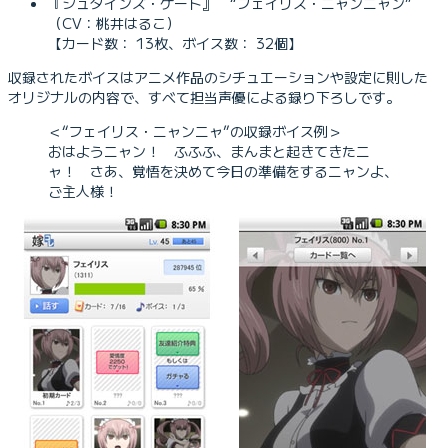
『シュタインズ・ゲート』 “フェイリス・ニャンニャン”
（CV：桃井はるこ）
【カード数： 13枚、ボイス数： 32個】
収録されたボイスはアニメ作品のシチュエーションや設定に則した
オリジナルの内容で、すべて担当声優による録り下ろしです。
＜“フェイリス・ニャンニャ”の収録ボイス例＞
おはようニャン！ ふふふ、まんまと起きてきたニ
ャ！ さあ、覚悟を決めて今日の準備をするニャンよ、
ご主人様！