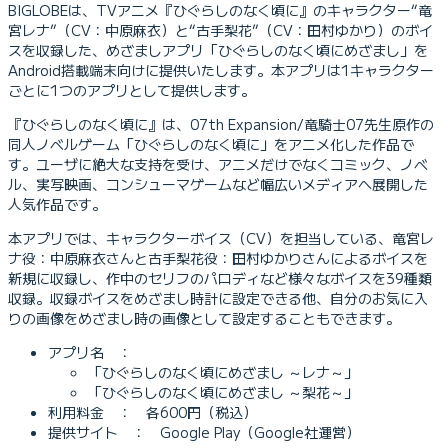
BIGLOBEは、TVアニメ『ひぐらしのなく頃に』のキャラクター“竜
宮レナ”（CV：中原麻衣）と“古手梨花”（CV：田村ゆかり）のボイ
スを収録した、めざましアプリ「ひぐらしのなく頃にめざまし」を
Android搭載端末向けに提供いたします。本アプリは1キャラクター
ごとに1つのアプリとして提供します。
『ひぐらしのなく頃に』は、07th Expansion/竜騎士07先生原作の
同人ノベルゲーム「ひぐらしのなく頃に」をアニメ化した作品で
す。ユーザに絶大な支持を受け、アニメだけでなくコミック、ノベ
ル、実写映画、コンシューマゲームなど幅広いメディアへ展開した
人気作品です。
本アプリでは、キャラクターボイス（CV）を担当している、竜宮レ
ナ役：中原麻衣さんと古手梨花役：田村ゆかりさんによるボイスを
新規に収録し、作中のセリフのパロディなど様々なボイスを39種類
収録。収録ボイスをめざまし時計に設定できる他、自分のお気に入
りの画像をめざまし時の画像として設定することもできます。
アプリ名 ：
「ひぐらしのなく頃にめざまし ～レナ～」
「ひぐらしのなく頃にめざまし ～梨花～」
利用料金 ： 各600円（税込）
提供サイト ： Google Play（Google社運営）