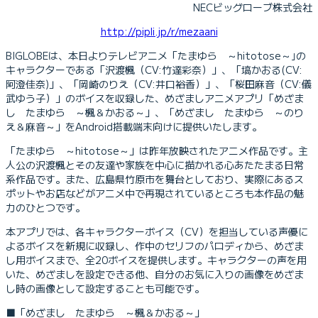
NECビッグローブ株式会社
http://pipli.jp/r/mezaani
BIGLOBEは、本日よりテレビアニメ「たまゆら ～hitotose～｣の
キャラクターである「沢渡楓（CV:竹達彩奈）」、「塙かおる(CV:
阿澄佳奈)」、「岡崎のりえ（CV:井口裕香）」、「桜田麻音（CV:儀
武ゆう子）」のボイスを収録した、めざましアニメアプリ「めざま
し たまゆら ～楓＆かおる～」、「めざまし たまゆら ～のり
え＆麻音～」をAndroid搭載端末向けに提供いたします。
「たまゆら ～hitotose～」は昨年放映されたアニメ作品です。主
人公の沢渡楓とその友達や家族を中心に描かれる心あたたまる日常
系作品です。また、広島県竹原市を舞台としており、実際にあるス
ポットやお店などがアニメ中で再現されているところも本作品の魅
力のひとつです。
本アプリでは、各キャラクターボイス（CV）を担当している声優に
よるボイスを新規に収録し、作中のセリフのパロディから、めざま
し用ボイスまで、全20ボイスを提供します。キャラクターの声を用
いた、めざましを設定できる他、自分のお気に入りの画像をめざま
し時の画像として設定することも可能です。
■「めざまし たまゆら ～楓＆かおる～」