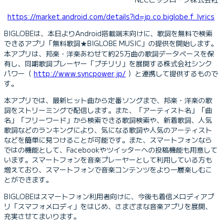
https://market.android.com/details?id=jp.co.biglobe.f_lyrics
BIGLOBEは、本日よりAndroid搭載端末向けに、歌詞を無料で検索
できるアプリ「無料歌詞★BIGLOBE MUSIC」の提供を開始します。
本アプリは、邦楽・洋楽あわせて約25万曲の歌詞データベースを保
有し、同期歌詞プレーヤー「プチリリ」を展開する株式会社シンク
パワー（
http://www.syncpower.jp/
）と連携して提供するもので
す。
本アプリでは、最新ヒット曲から定番ソングまで、邦楽・洋楽の歌
詞をストリーミングで配信します。また、「アーティスト名」「曲
名」「フリーワード」から検索できる歌詞検索や、新着歌詞、人気
歌詞などのランキングにより、気になる歌詞や人気のアーティスト
などを簡単に見つけることが可能です。また、スマートフォンなら
ではの機能として、Facebookやツイッターへの投稿機能も用意して
います。スマートフォンを音楽プレーヤーとして利用している方も
増えており、スマートフォンで音楽コンテンツをより一層楽しむこ
とができます。
BIGLOBEはスマートフォン利用者向けに、今後も着信メロディアプ
リ「スマフォメロディ」をはじめ、さまざまな音楽アプリを展開、
充実させてまいります。