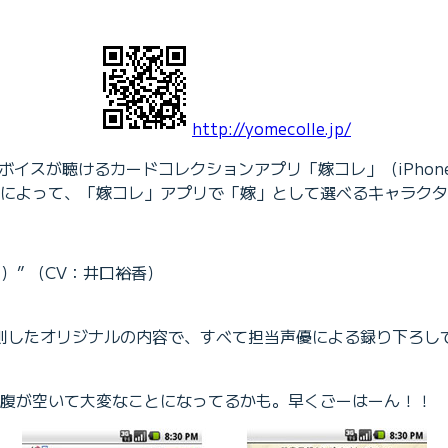
http://yomecolle.jp/
ボイスが聴けるカードコレクションアプリ「嫁コレ」（iPhone及
追加によって、「嫁コレ」アプリで「嫁」として選べるキャラクタ
）” （CV：井口裕香）
則したオリジナルの内容で、すべて担当声優による録り下ろし
腹が空いて大変なことになってるかも。早くごーはーん！！