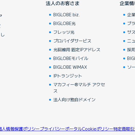
法人のお客さま
企業情
BIGLOBE biz.
企
ア
BIGLOBE光
ブ
賞
フレッツ光
サ
らし
プロバイダサービス
ニ
光回線用 固定IPアドレス
採
BIGLOBEモバイル
BIG
BIGLOBE WiMAX
ソ
IPトランジット
マカフィー®マルチ アクセ
ス
法人向け独自ドメイン
個人情報保護ポリシー
プライバシーポータル
Cookieポリシー
特定商取引