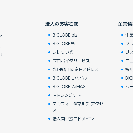
法人のお客さま
企業情
BIGLOBE biz.
企
ア
BIGLOBE光
ブ
賞
フレッツ光
サ
らし
プロバイダサービス
ニ
光回線用 固定IPアドレス
採
BIGLOBEモバイル
BIG
BIGLOBE WiMAX
ソ
IPトランジット
マカフィー®マルチ アクセ
ス
法人向け独自ドメイン