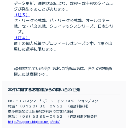
データ更新、通信状況により、数秒～数十秒のタイムラ
グが発生することがあります。
（注３）
セ・リーグ公式戦、パ・リーグ公式戦、オールスター
戦、セ・パ交流戦、クライマックスシリーズ、日本シリ
ーズ。
（注４）
選手の個人成績やプロフィールはシーズン中、1軍で出
場した選手に限ります。
※記載されている会社名および商品名は、各社の登録商
標または商標です。
本件に関するお客様からの問い合わせ先
BIGLOBEカスタマーサポート インフォメーションデスク
電話：（０１２０）８６－０９６２ （通話料無料）
携帯電話など上記番号が利用できない場合
電話：（０３）６３８５－０９６２ （通話料お客様負担）
http://support.biglobe.ne.jp/ask/