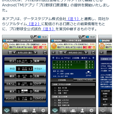
Android(TM)アプリ「プロ野球打席速報」の提供を開始いたしまし
た。
本アプリは、データスタジアム株式会社
（注１）
と連携し、同社か
らリアルタイム
（注２）
に配信される打席ごとの結果情報をもと
に、プロ野球全公式試合
（注３）
を実況中継するものです。