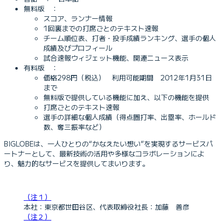
無料版 ：
スコア、ランナー情報
1回裏までの打席ごとのテキスト速報
チーム順位表、打者・投手成績ランキング、選手の個人
成績及びプロフィール
試合速報ウィジェット機能、関連ニュース表示
有料版 ：
価格298円（税込） 利用可能期間 2012年1月31日
まで
無料版で提供している機能に加え、以下の機能を提供
打席ごとのテキスト速報
選手の詳細な個人成績（得点圏打率、出塁率、ホールド
数、奪三振率など）
BIGLOBEは、一人ひとりの“かなえたい想い”を実現するサービスパ
ートナーとして、最新技術の活用や多様なコラボレーションによ
り、魅力的なサービスを提供してまいります。
（注１）
本社：東京都世田谷区、代表取締役社長：加藤 善彦
（注２）