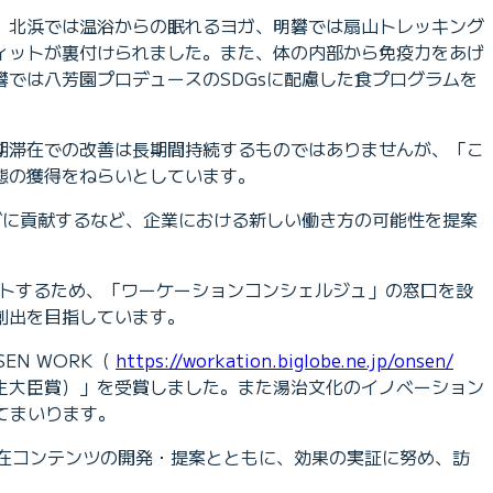
、北浜では温浴からの眠れるヨガ、明礬では扇山トレッキング
ィットが裏付けられました。また、体の内部から免疫力をあげ
では八芳園プロデュースのSDGsに配慮した食プログラムを
期滞在での改善は長期間持続するものではありませんが、「こ
態の獲得をねらいとしています。
グに貢献するなど、企業における新しい働き方の可能性を提案
ポートするため、「ワーケーションコンシェルジュ」の窓口を設
創出を目指しています。
EN WORK（
https://workation.biglobe.ne.jp/onsen/
生大臣賞）」を受賞しました。また湯治文化のイノベーション
してまいります。
滞在コンテンツの開発・提案とともに、効果の実証に努め、訪