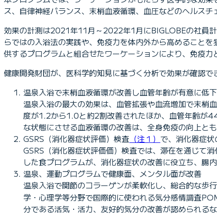
ス、自律神経バランス、末梢血液循環、血圧などのヘルスチ
効果の計測は2021年11月～2022年1月にBIGLOB
らではの入浴法の実践や、免疫力を体内外から高めることを
供するプログラムと組合せたワーケーションにより、免疫力
健康開発財団が、医科学的知見に基づく分析で効果が確認で
温泉入浴で末梢血液循環が改善し血管年齢が有意に低下
温泉入浴の最大の効果は、血管拡張や血流増加で末梢血
度が1.2から1.0と約2割改善されたほか、血管年齢が
な状態にさせる血液循環の改善は、全身免疫の向上とも
GSRS（消化器症状評価）検査
（注１）
で、消化器症状
GSRS（消化器症状評価価）検査では、滞在を通じて
した食プログラムが、消化器症状の改善に役立ち、腸内
温泉、運動プログラムで健康面、メンタル面が改善
温泉入浴で関節のコラーゲンが柔軟化し、総合的な歩行機
学・心理学等分野で国際的に使われる気分感情調査PO
分である活気・活力、友好的気分の改善が認められるな