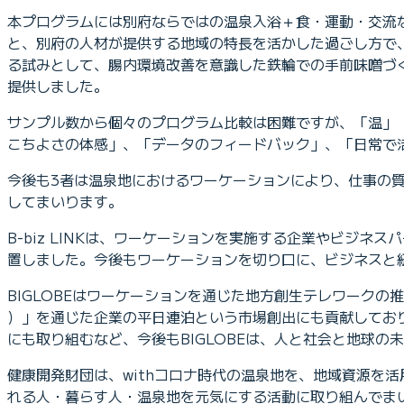
本プログラムには別府ならではの温泉入浴＋食・運動・交流
と、別府の人材が提供する地域の特長を活かした過ごし方で
る試みとして、腸内環境改善を意識した鉄輪での手前味噌づ
提供しました。
サンプル数から個々のプログラム比較は困難ですが、「温」
こちよさの体感」、「データのフィードバック」、「日常で
今後も3者は温泉地におけるワーケーションにより、仕事の
してまいります。
B-biz LINKは、ワーケーションを実施する企業やビジ
置しました。今後もワーケーションを切り口に、ビジネスと
BIGLOBEはワーケーションを通じた地方創生テレワークの
）」を通じた企業の平日連泊という市場創出にも貢献してお
にも取り組むなど、今後もBIGLOBEは、人と社会と地球の未来づ
健康開発財団は、withコロナ時代の温泉地を、地域資源を
れる人・暮らす人・温泉地を元気にする活動に取り組んでま