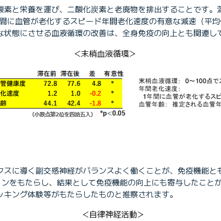
酸素と栄養を運び、二酸化炭素と老廃物を排出することです。
年間に血管が老化するスピード年間老化速度の有意な減速（平均値
な状態にさせる血液循環の改善は、全身免疫の向上とも関連し
クスに導く副交感神経がバランスよく働くことが、免疫機能と
ションをもたらし、結果として免疫機能の向上にも寄与したこと
ッキング体験等がもたらしたものと推察されます。