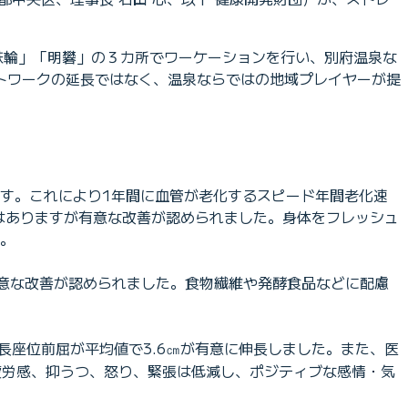
」「鉄輪」「明礬」の３カ所でワーケーションを行い、別府温泉な
トワークの延長ではなく、温泉ならではの地域プレイヤーが提
す。これにより1年間に血管が老化するスピード年間老化速
過性ではありますが有意な改善が認められました。身体をフレッシュ
。
有意な改善が認められました。食物繊維や発酵食品などに配慮
長座位前屈が平均値で3.6㎝が有意に伸長しました。また、医
疲労感、抑うつ、怒り、緊張は低減し、ポジティブな感情・気