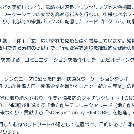
などを実施しており、鉄輪では温泉カウンセリングや入浴指導
、ワーケーションの効果を高める試みを行ない、多様なベネフ
くり、北浜での栄養バランスに配慮したフードプログラム、明礬
「動」「休」「食」はいずれも免疫と強く関与しています。短
活用できる素材の提供」で、行動変容を通じた継続的な健康状
質をあげる、コミュニケーションを活性化しチームビルディン
ネスパーソンのニーズに沿った円滑・快適なワーケーションをサ
紐づいた関係人口・関係企業を増やすことで「新たな産業」の
推進に取り組んでおり、企業と温泉宿のマッチングサイト「ONS
り、内閣府が推進する「地方創生テレワークアワード（地方創
くりに貢献する「SDGs Action by BIGLOBE」を推進
活用した心身のリトリートの場として位置づけ、目的に応じた
いります。