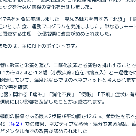
ェックを行ない前後の変化を計測しました。
Eの社員計17名を対象に実施しました。異なる魅力を有する「北浜
狙いとした食、運動プログラムを実施しました。単なるリモー
と関連する生理・心理指標に改善が認められました。
きたのは、主に以下のポイントです。
管に酸素と栄養を運び、二酸化炭素と老廃物を排出することで
44.1から42.4と-1.8歳（小数点第2位を四捨五入）と一
関連していて、温泉地ならではのベネフィットと考えられます
の改善を確認
消化器に関わる「痛み」「消化不良」「便秘」「下痢」症状に
環境に良い影響を及ぼしたことが示唆されます。
能の指標である最大2歩幅が平均値で12.6㎝、柔軟性を示す
MS
（注２）
での結果、ネガティブな感情・気分である混乱、
どメンタル面での改善が認められました。