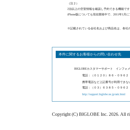
（注２）
2泊以上の空室情報を確認し予約できる機能で
iPhone版についても現在開発中で、2011年
※記載されている会社名および商品名は、各社
本件に関するお客様からの問い合わせ先
BIGLOBEカスタマーサポート インフォ
電話：（０１２０）８６－０９６２
携帯電話など上記番号が利用でき
電話：（０３）６３８５－０９６２
http://support.biglobe.ne.jp/ask.html
Copyright (C) BIGLOBE Inc.
2026
. All r