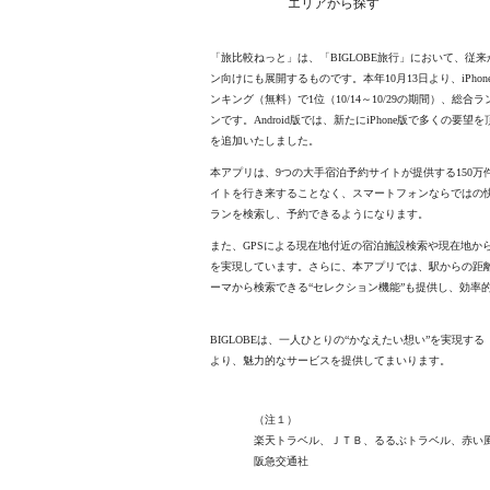
エリアから探す
「旅比較ねっと」は、「BIGLOBE旅行」において、従
ン向けにも展開するものです。本年10月13日より、iPho
ンキング（無料）で1位（10/14～10/29の期間）、総
ンです。Android版では、新たにiPhone版で多く
を追加いたしました。
本アプリは、9つの大手宿泊予約サイトが提供する150
イトを行き来することなく、スマートフォンならではの
ランを検索し、予約できるようになります。
また、GPSによる現在地付近の宿泊施設検索や現在地か
を実現しています。さらに、本アプリでは、駅からの距離
ーマから検索できる“セレクション機能”も提供し、効率
BIGLOBEは、一人ひとりの“かなえたい想い”を実現
より、魅力的なサービスを提供してまいります。
（注１）
楽天トラベル、ＪＴＢ、るるぶトラベル、赤い風船
阪急交通社