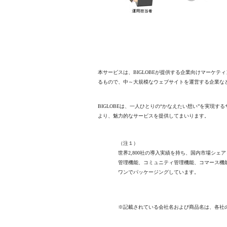
本サービスは、BIGLOBEが提供する企業向けマーケティ
るもので、中～大規模なウェブサイトを運営する企業な
BIGLOBEは、一人ひとりの“かなえたい想い”を実現
より、魅力的なサービスを提供してまいります。
（注１）
世界2,800社の導入実績を持ち、国内市場シェ
管理機能、コミュニティ管理機能、コマース機
ワンでパッケージングしています。
※記載されている会社名および商品名は、各社