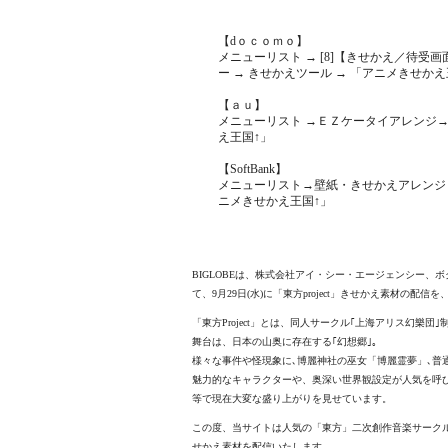
【dｏｃｏｍｏ】
メニューリスト → [8]【きせかえ／待受
ー → きせかえツール → 「アニメきせかえ
【ａｕ】
メニューリスト →ＥＺケータイアレンジ→
え王国↑」
【SoftBank】
メニューリスト→壁紙・きせかえアレンジ
ニメきせかえ王国↑」
BIGLOBEは、株式会社アイ・シー・エージェンシー、
て、9月29日(水)に「東方project」きせかえ素材の配信を、
「東方Project」とは、同人サークル｢上海アリス幻樂
舞台は、日本の山奥に存在する｢幻想郷｣｡
様々な事件や怪現象に､博麗神社の巫女「博麗霊夢」､普
魅力的なキャラクターや、奥深い世界観設定が人気を呼
等で現在大変な盛り上がりを見せています。
この度、当サイトは人気の「東方」二次創作音楽サークル「
せかえ素材を配信いたします。