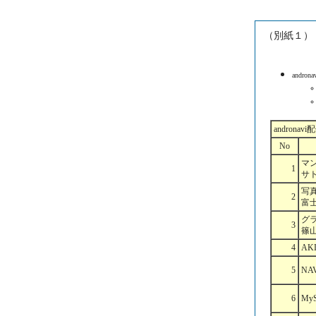
（別紙１）
andr
andronav
No
マン
1
サ
写
2
富
グラ
3
篠
4
AK
5
NA
6
My