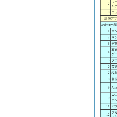
ツ
7
ル
8
ウ
小計46ア
androna
1
マ
2
マン
3
デ
写真
4
ゲ
5
グ
6
英
7
稲
8
着
9
Anni
ゲ
10
ボ
11
パ
アル
12
（L