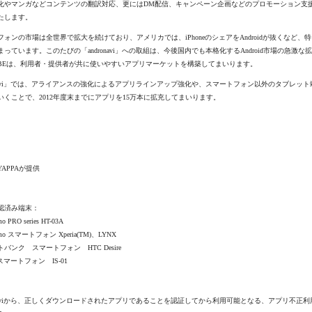
化やマンガなどコンテンツの翻訳対応、更にはDM配信、キャンペーン企画などのプロモーション支
たします。
ォンの市場は全世界で拡大を続けており、アメリカでは、iPhoneのシェアをAndroidが抜くなど、特にA
っています。このたびの「andronavi」への取組は、今後国内でも本格化するAndroid市場の急激な
LOBEは、利用者・提供者が共に使いやすいアプリマーケットを構築してまいります。
onavi」では、アライアンスの強化によるアプリラインアップ強化や、スマートフォン以外のタブレッ
いくことで、2012年度末までにアプリを15万本に拡充してまいります。
）
APPAが提供
）
認済み端末：
 PRO series HT-03A
o スマートフォン Xperia(TM)、LYNX
ンク スマートフォン HTC Desire
マートフォン IS-01
）
ronaviから、正しくダウンロードされたアプリであることを認証してから利用可能となる、アプリ不正利