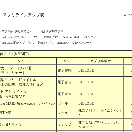
 アプリラインアップ表
▲ 
onaviアプリ数（9月末時点） ： 合計約650アプリ
andronaviアプリレビュー数 ： 約300アプリ（Android Marketへリンク）
andronavi配信アプリ数 ： 約350アプリ（andronaviからダウンロード）
i配信アプリ(8月24日)
タイトル
ジャンル
アプリ事業者
ガ 2タイトル 16冊
電子書籍
BIGLOBE
トラレ、リモート
真集アプリ 12タイトル
電子書籍
BIGLOBE
士山の四季、京都の神社など
ビア 10タイトル
電子書籍
BIGLOBE
山紀信写真集など
IBA MAID 萌 shwakeup 3タイトル
ツール
BIGLOBE
株式会社ナビタイムジャパ
VITIME
ツール
ン
株式会社ヤマハミュージッ
Soundカラオケ
エンタメ
クメディア