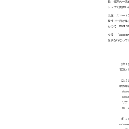
録・管理の一元
トップで提供い
現在、スマートフ
長性に注目が集ま
もので、BIG
今後、「andr
提供を行なって
（注１
電通とY
（注２
動作確
docomo
docom
ソフトバ
au ス
（注３
and