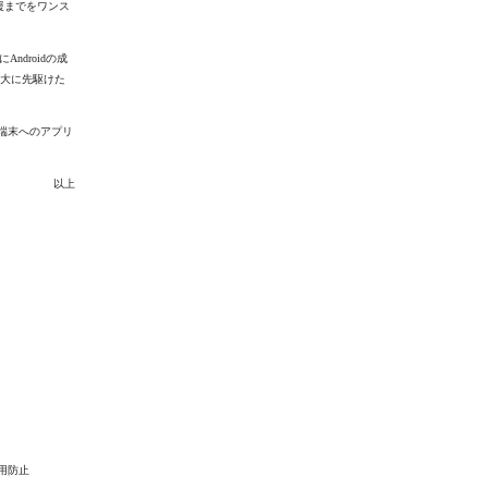
援までをワンス
ndroidの成
拡大に先駆けた
ト端末へのアプリ
以上
用防止