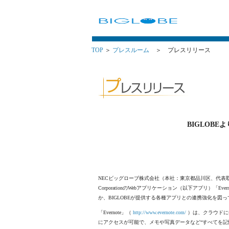
TOP
＞
プレスルーム
＞ プレスリリース
BIGLOBEよ
NECビッグローブ株式会社（本社：東京都品川区、代表取締役
CorporationのWebアプリケーション（以下アプリ）
か、BIGLOBEが提供する各種アプリとの連携強化を図
「Evernote」（
http://www.evernote.com/
）は、クラウドに
にアクセスが可能で、メモや写真データなど“すべてを記憶す