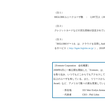
（注１）
BIGLOBEユニークユーザ数 ： 2,097万人
（注２）
クレジットカードなどの支払登録が設定されている
（注３）
「BIGLOBEゲートβ」は、クラウドを活用しA
るサービス（
http://bgate.biglobe.ne.jp/
）。201
［Evernote Corporation 会社概要］
2008年6月に一般公開を開始した「Evernot
を取り込み、いつでもどこからでもアクセスして
以上のユーザを有している。また、リリースから2年間
Award）など、アメリカで数々の賞を受賞してい
・
所在地
333 West Evelyn Avenu
・
代表者
CEO：Phil Libin