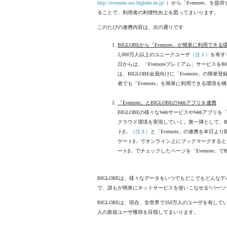
http://evernote.sso.biglobe.ne.jp/
）から「Evernote」を
ることで、利用者の利便性向上を図ってまいります。
このたびの連携内容は、次の通りです
BIGLOBEから「Evernote」が簡単に利用でき
2,000万人以上のユニークユーザ
（注１）
を有する
日からは、「Evernoteプレミアム」サービスをBI
は、BIGLOBE会員向けに「Evernote」
者でも「Evernote」を簡単に利用できる環境を
「Evernote」とBIGLOBEのWebアプリを連携
BIGLOBEの様々なWebサービスやWebアプリを「
クラウド環境を実現していく。第一弾として、BIG
トβ」
（注３）
と「Evernote」の連携を本日よ
ゲートβ」でオンライン上にブックマークすると「E
ートβ」でチェックしたページを「Evernote
BIGLOBEは、様々なデータをいつでもどこでもどんなデ
で、誰もが簡単にネットサービスを使いこなせる“パーソ
BIGLOBEは、現在、全世界で350万人のユーザを有してい
人の新規ユーザ獲得を目指してまいります。