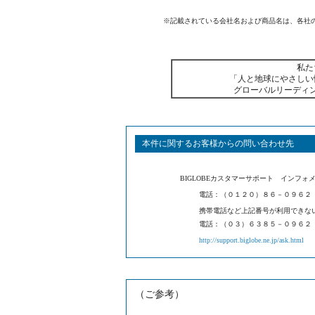
※記載されている会社名および商品名は、各社
私た
「人と地球にやさしい
グローバルリーディ
本件に関するお客様からの問い合わせ先
BIGLOBEカスタマーサポート インフォ
電話：（０１２０）８６－０９６２
携帯電話など上記番号が利用でき
電話：（０３）６３８５－０９６２
http://support.biglobe.ne.jp/ask.html
（ご参考）