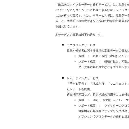
「政党向けツイッターデータ分析サービス」は、政党や
ーワードなどをタイムリーに把握できるほか、ツイッタ
した分析も可能です。なお、本サービスでは、定量デー
ス」と、機械的には特定できない投稿件数急増の要因や
を用意しています。
本サービスの概要は以下の通りです。
モニタリングサービス
政党や候補者に関する投稿の定量データの日次
費用 ： 月額15万円（税別）／１テ
レポート概要 ： 投稿件数と、RT数
グ、投稿内容の原文などをエクセル形
レポーティングサービス
「子ども手当て」「地域主権」「マニフェスト
たレポートを提供。
選挙地区周辺など、特定地域の利用者による投
費用 ： 20万円（税別）～／1テーマ
レポート概要 ： ツイッターのプロ
母集団から無作為にサンプリング抽出し
オプションでブログデータの分析も追