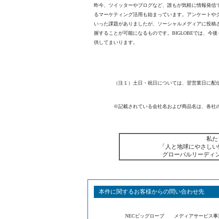
昨今、ツイッターやブログなど、誰もが気軽に情報発信
るマーケティング活用も始まっています。アンケートや
いった課題がありましたが、ソーシャルメディアに投稿
握することが可能になるものです。BIGLOBEでは、今後
供してまいります。
（注１）土日・祝日については、翌営業日に配
※記載されている会社名および商品名は、各社
私た
「人と地球にやさしい
グローバルリーディ
本件に関するお客様からの問い合わせ先
NECビッグローブ メディアサービス