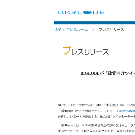
TOP
＞
プレスルーム
＞ プレスリリース
BIGLOBEが「政党向け
NECビッグローブ株式会社（本社：東京都品川区、代表取
「感°Report（かんどれぽーと）」において（
http://kandor
分析し、レポートを提供する「政党向けツイッターデー
「感°Report」は、NECの中央研究所の技術を活用
するサービスで、140字以内の短文のため、表現の省略