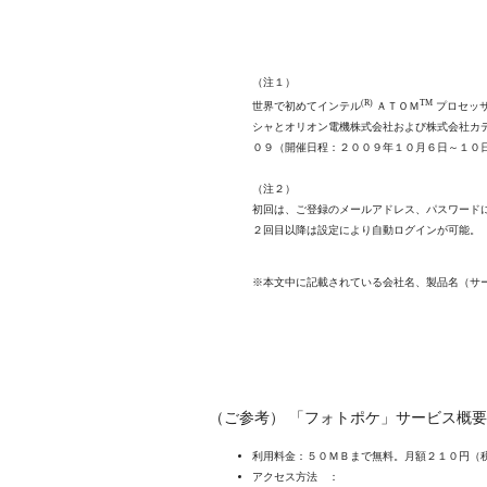
（注１）
(R)
TM
世界で初めてインテル
ＡＴＯＭ
プロセッ
シャとオリオン電機株式会社および株式会社カデ
０９（開催日程：２００９年１０月６日～１０
（注２）
初回は、ご登録のメールアドレス、パスワード
２回目以降は設定により自動ログインが可能。
※本文中に記載されている会社名、製品名（サ
（ご参考） 「フォトポケ」サービス概要
利用料金：５０ＭＢまで無料。月額２１０円（
アクセス方法 ：