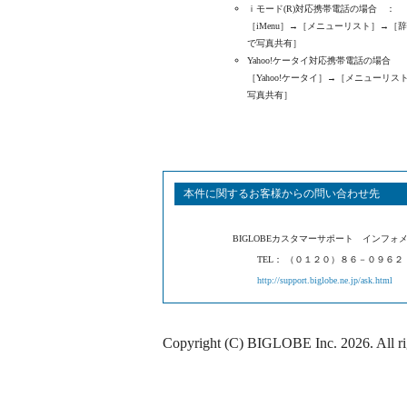
ｉモード(R)対応携帯電話の場合 ：
［iMenu］→［メニューリスト］→
で写真共有］
Yahoo!ケータイ対応携帯電話の場合
［Yahoo!ケータイ］→［メニュー
写真共有］
本件に関するお客様からの問い合わせ先
BIGLOBEカスタマーサポート インフォ
TEL： （０１２０）８６－０９６２
http://support.biglobe.ne.jp/ask.html
Copyright (C) BIGLOBE Inc.
2026
. All r