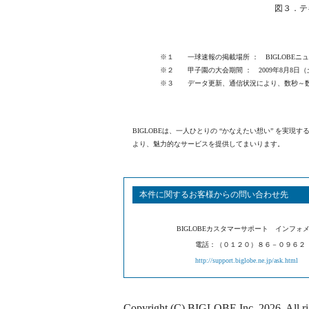
図３．テ
※１ 一球速報の掲載場所 ： BIGLOBE
※２ 甲子園の大会期間 ： 2009年8月8日（
※３ データ更新、通信状況により、数秒～数
BIGLOBEは、一人ひとりの “かなえたい想い” を
より、魅力的なサービスを提供してまいります。
本件に関するお客様からの問い合わせ先
BIGLOBEカスタマーサポート インフォ
電話：（０１２０）８６－０９６２
http://support.biglobe.ne.jp/ask.html
Copyright (C) BIGLOBE Inc.
2026
. All r