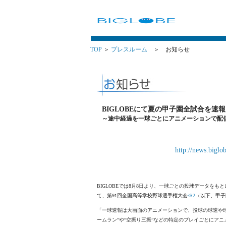
TOP
＞
プレスルーム
＞ お知らせ
BIGLOBEにて夏の甲子園全試合を速報
～途中経過を一球ごとにアニメーションで配
http://news.biglo
BIGLOBEでは8月8日より、一球ごとの投球データをも
て、第91回全国高等学校野球選手権大会
※2
（以下、甲子
「一球速報は大画面のアニメーションで、投球の球速や
ームラン”や“空振り三振”などの特定のプレイごとにア