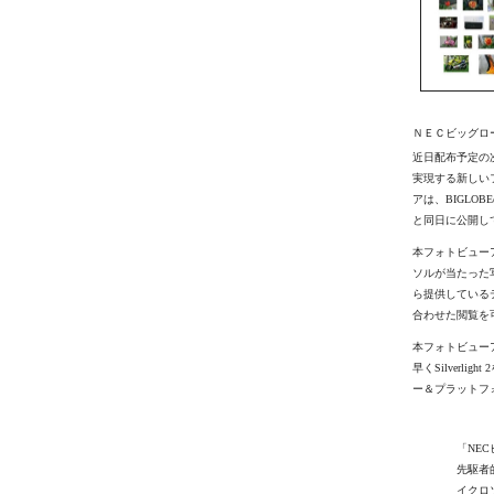
ＮＥＣビッグロ
近日配布予定の次世代W
実現する新しいフ
アは、BIGLO
と同日に公開し
本フォトビューア
ソルが当たった
ら提供している
合わせた閲覧を
本フォトビューア
早くSilver
ー＆プラットフ
「NE
先駆者
イクロソ