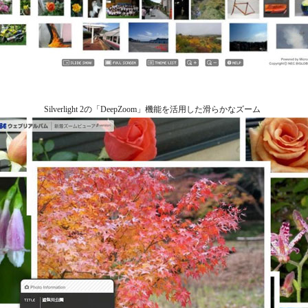
Silverlight 2の「DeepZoom」機能を活用した滑らかなズーム