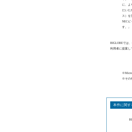
に、よ
だいたS
ス）を
NEC
す。」
BIGLOBE
利用者に提案し
※Micr
※その
本件に関す
B