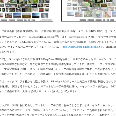
ーブ株式会社（本社:東京都品川区、代表取締役執行役員社長:飯塚 久夫、以下BIGLOBE）は、マ
TM
ebテクノロジー Microsoft(R) Silverlight
2（以下、Silverlight 2）を活用し、ブラウザ上
ォトビューア「BIGLOBEウェブリアルバム 新着ズームビューアβversion」を開発いたしました
BEのオンラインアルバムサービス「ウェブリアルバム」(
http://webryalbum.biglobe.ne.jp/
)上で、Silverl
てまいります。
では、Silverlight 2が新たに提供するDeepZoom機能を活用し、画像のなめらかなズームイン・ズ
写真の自動的な拡大など、豊かな表現力と直感的な操作を実現しています。併せて、「ウェブリアル
テーマ設定機能を活用し、選択した写真と関連したテーマの写真を自動的に集約して表示するなど、
可能にいたしました。これにより、利用者は、より快適に写真の閲覧を楽しむことが可能になるもの
は、マイクロソフト社からの協力を受け、Silverlight 2のリリースに先立って開発に取組んだもの
light 2を採用し、実現するサービスです。本フォトビューアの開発に伴い、マイクロソフト株式会社 執
ォーム統括本部長 大場 章弘様よりコメントをいただいております。
Cビッグローブ様における新しいフォトビューアの公開、おめでとうございます。インターネットサー
的存在であるNECビッグローブ様が、オンラインアルバムサービスのビューアを構築されるに当たっ
フトの次世代Webブラウザ用プラグインであるSilverlight 2を採用されたことにより、多数のユーザ