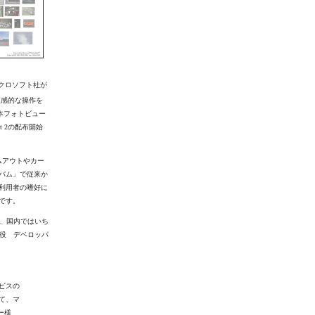
イクロソフト社が
で直感的な操作を
。本フォトビュー
ight 2の配布開始
ームアウトやカー
バム」で従来か
利用者の嗜好に
です。
で、国内ではいち
行役 デベロッパ
ビスの
て、マ
ー様