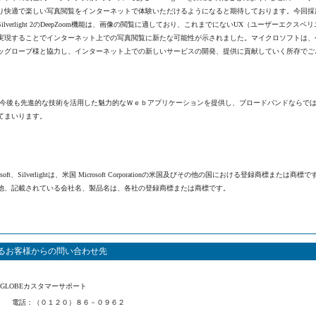
り快適で楽しい写真閲覧をインターネットで体験いただけるようになると期待しております。今回採
ilverlight 2のDeepZoom機能は、画像の閲覧に適しており、これまでにないUX（ユーザーエクスペ
実現することでインターネット上での写真閲覧に新たな可能性が示されました。マイクロソフトは、
ビッグローブ様と協力し、インターネット上での新しいサービスの開発、提供に貢献していく所存でご
では、今後も先進的な技術を活用した魅力的なＷｅｂアプリケーションを提供し、ブロードバンドならで
てまいります。
osoft、Silverlightは、米国 Microsoft Corporationの米国及びその他の国における登録商標または商標で
他、記載されている会社名、製品名は、各社の登録商標または商標です。
るお客様からの問い合わせ先
IGLOBEカスタマーサポート
電話：（０１２０）８６－０９６２