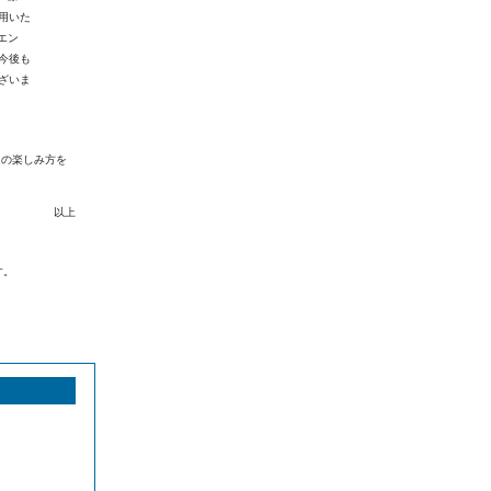
用いた
リエン
今後も
ざいま
はの楽しみ方を
以上
す。