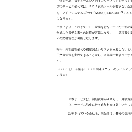
できるため、電子メールなどのインターネットを使って
びのサービス強化では、ＰＤＦ変換ツールを有さない企業においても、
TM
を、アドビシステムズ社の「Adobe(R) LiveCycle
PDF
になります。
これにより、これまでＰＤＦ変換を行なっていた一部の業務のみな
作成した電子文書への対応が容易になり、 見積書や提
ィの文書管理が可能となります。
昨今、内部統制強化や機密漏えいリスクを回避したいと
子文書管理を実現できることから、３年間で新規ユーザ
す。
BIGLOBEは、今後もＳａａＳ関連メニューのライン
いります
※本サービスは、初期費用が４０万円、月額費
り、サービス強化に伴う追加料金は発生いたし
記載されている会社名、製品名は、各社の登録