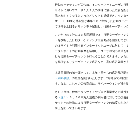
行動ターゲティング広告は、インターネットユーザの行
サイトにおいてユーザ１人１人の興味に沿った広告を配
示されやすくなるといったメリットを提供でき、インタ
す。BIGLOBEと博報堂が本年２月に実施した行動タ
て２倍を上回るクリック率を記録し、行動ターゲティン
このたびの３社による共同展開では、行動ターゲティン
トを横断した行動ターゲティング広告商品を開発してまいります。
の３サイトを利用するインターネットユーザに対して、
ータルサイトの行動履歴を活用し、ユーザの関心領域を
した行動ターゲティングを行なうことができます。さら
を配信するリターゲティング広告など、高い広告効果が
本共同展開の第一弾として、本年７月からの広告配信開
（別紙参照）
の販売を開始いたします。7月時点での配信媒体
す。なお、これらの広告商品は、サイバーウィング社が
さらに今後、他ポータルサイトやブログ事業者との連携
る
（注１）
３，５００万人規模の利用者に対しての広告
サイトとの連携により行動ターゲティングの精度を向上
向上を図ってまいります。