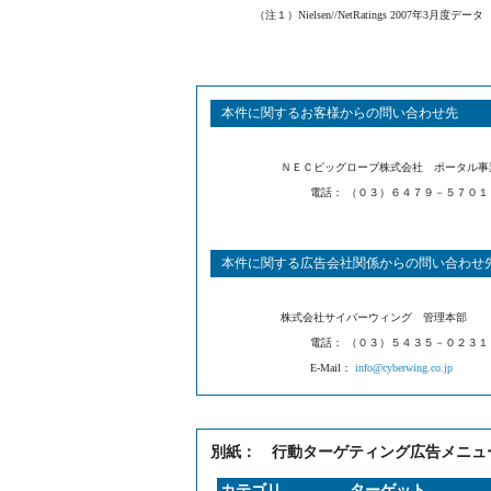
（注１）Nielsen//NetRatings 2007年3月度データ
本件に関するお客様からの問い合わせ先
ＮＥＣビッグローブ株式会社 ポータル事
電話： （０３）６４７９－５７０１
本件に関する広告会社関係からの問い合わせ
株式会社サイバーウィング 管理本部
電話： （０３）５４３５－０２３１
E-Mail：
info@cyberwing.co.jp
別紙： 行動ターゲティング広告メニュ
カテゴリ
ターゲット