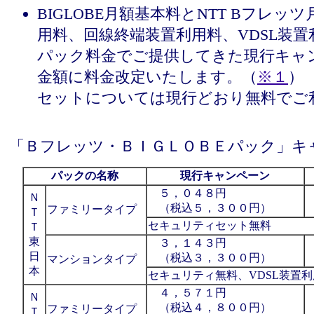
BIGLOBE月額基本料とNTT Bフレ
用料、回線終端装置利用料、VDSL装置
パック料金でご提供してきた現行キャ
金額に料金改定いたします。（
※１
）
セットについては現行どおり無料でご
「Ｂフレッツ・ＢＩＧＬＯＢＥパック」キ
パックの名称
現行キャンペーン
５，０４８円
Ｎ
（税込５，３００円）
ファミリータイプ
Ｔ
セキュリティセット無料
Ｔ
東
３，１４３円
日
（税込３，３００円）
マンションタイプ
本
セキュリティ無料、VDSL装置
４，５７１円
Ｎ
（税込４，８００円）
ファミリータイプ
Ｔ